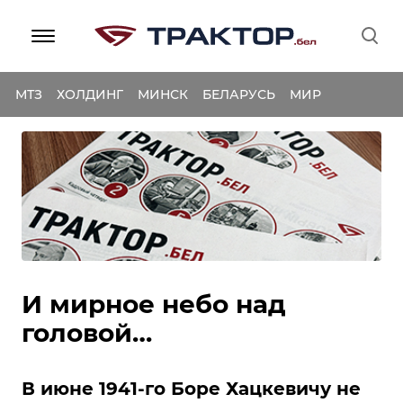
МТЗ
ХОЛДИНГ
МИНСК
БЕЛАРУСЬ
МИР
И мирное небо над
головой…
В июне 1941-го Боре Хацкевичу не