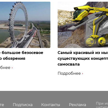
 большое безосевое
Самый красивый из ны
о обозрения
существующих концеп
самосвала
бнее
Подробнее
При и
те
Подписка
Контакты
Реклама
цитир