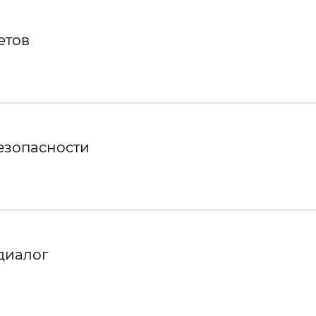
етов
езопасности
диалог