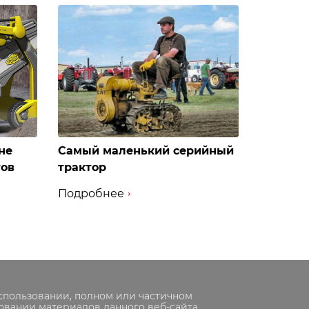
не
Самый маленький серийный
тов
трактор
Подробнее
спользовании, полном или частичном
овании материалов данного веб-сайта