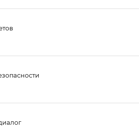
етов
езопасности
диалог