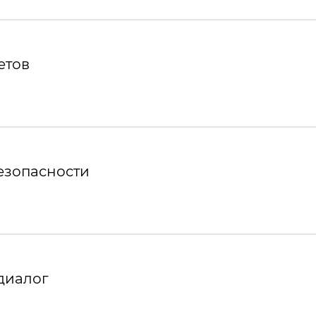
етов
езопасности
диалог