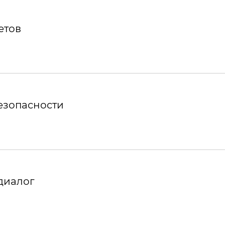
етов
езопасности
диалог