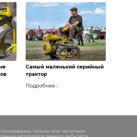
не
Самый маленький серийный
тов
трактор
Подробнее
спользовании, полном или частичном
овании материалов данного веб-сайта