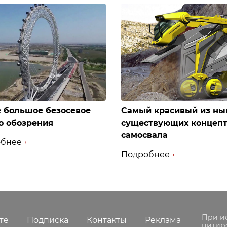
 большое безосевое
Самый красивый из ны
о обозрения
существующих концеп
самосвала
бнее
Подробнее
При и
те
Подписка
Контакты
Реклама
цитир