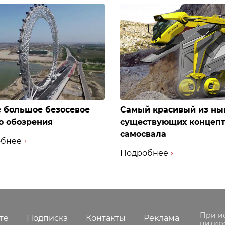
 большое безосевое
Самый красивый из ны
о обозрения
существующих концеп
самосвала
бнее
Подробнее
При и
те
Подписка
Контакты
Реклама
цитир