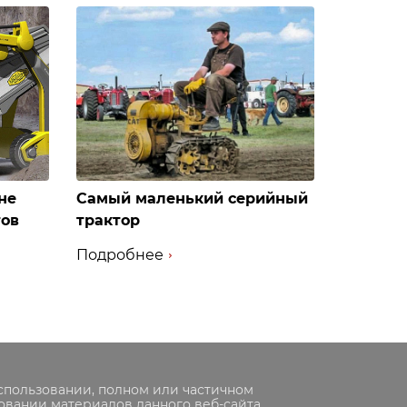
не
Самый маленький серийный
тов
трактор
Подробнее
спользовании, полном или частичном
овании материалов данного веб-сайта