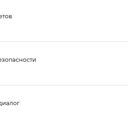
етов
езопасности
диалог