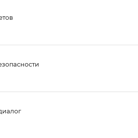
етов
езопасности
диалог