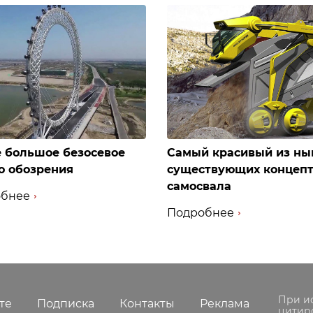
 большое безосевое
Самый красивый из ны
о обозрения
существующих концеп
самосвала
бнее
Подробнее
При и
те
Подписка
Контакты
Реклама
цитир