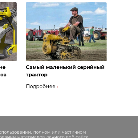
не
Самый маленький серийный
тов
трактор
Подробнее
спользовании, полном или частичном
овании материалов данного веб-сайта