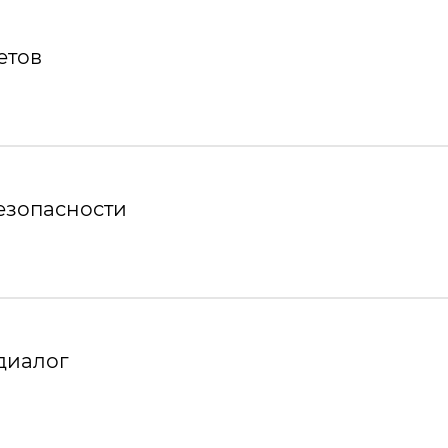
етов
езопасности
диалог