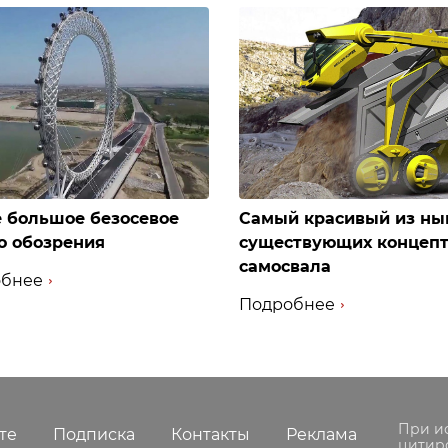
 большое безосевое
Самый красивый из ны
о обозрения
существующих концеп
самосвала
бнее
Подробнее
При и
те
Подписка
Контакты
Реклама
цитир