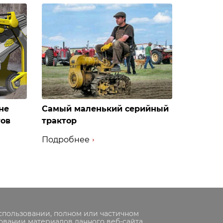
не
Самый маленький серийный
тов
трактор
Подробнее
спользовании, полном или частичном
овании материалов данного веб-сайта