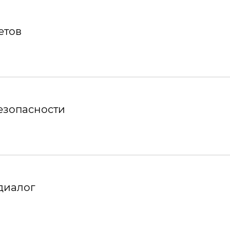
етов
езопасности
диалог