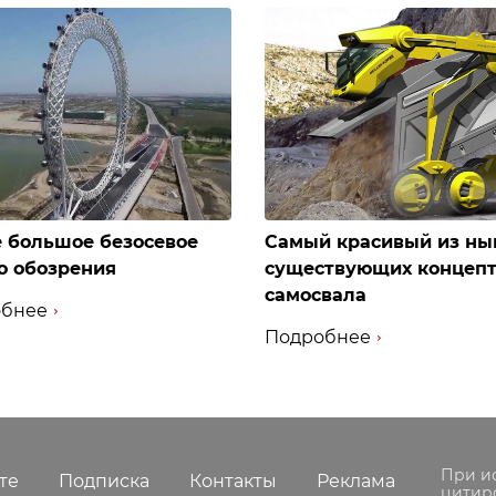
 большое безосевое
Самый красивый из ны
о обозрения
существующих концеп
самосвала
бнее
Подробнее
При и
те
Подписка
Контакты
Реклама
цитир