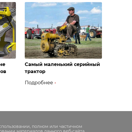
не
Самый маленький серийный
тов
трактор
Подробнее
спользовании, полном или частичном
овании материалов данного веб-сайта