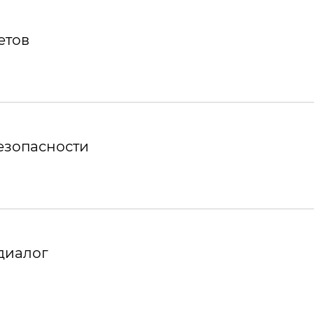
етов
езопасности
диалог