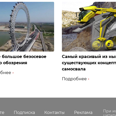
 большое безосевое
Самый красивый из ны
о обозрения
существующих концеп
самосвала
бнее
Подробнее
При и
те
Подписка
Контакты
Реклама
цитир