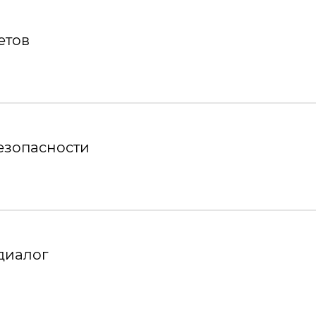
етов
езопасности
диалог