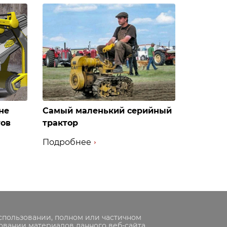
не
Самый маленький серийный
тов
трактор
Подробнее
спользовании, полном или частичном
овании материалов данного веб-сайта