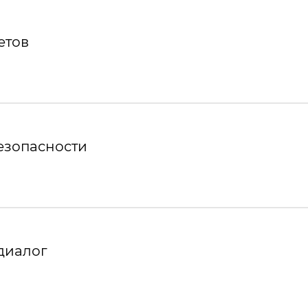
етов
езопасности
диалог