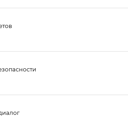
етов
езопасности
диалог