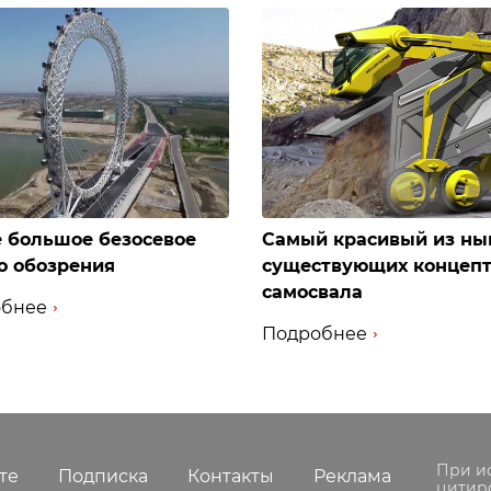
 большое безосевое
Самый красивый из ны
о обозрения
существующих концеп
самосвала
бнее
Подробнее
При и
те
Подписка
Контакты
Реклама
цитир