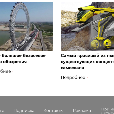
 большое безосевое
Самый красивый из ны
о обозрения
существующих концеп
самосвала
бнее
Подробнее
При и
те
Подписка
Контакты
Реклама
цитир