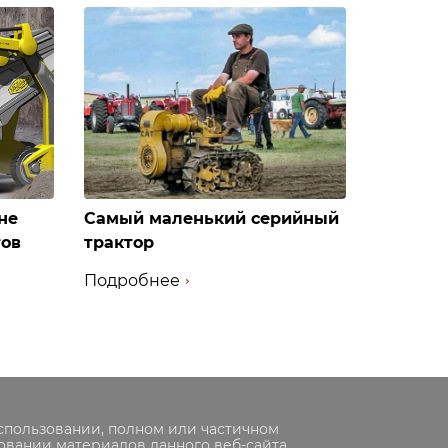
не
Самый маленький серийный
тов
трактор
Подробнее
спользовании, полном или частичном
овании материалов данного веб-сайта