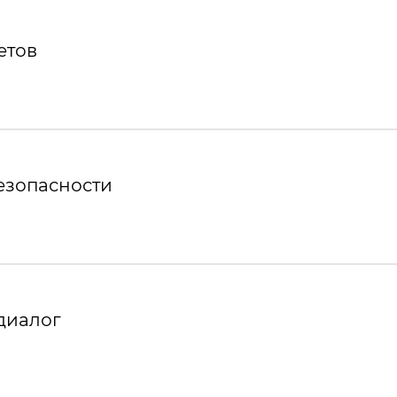
етов
езопасности
диалог