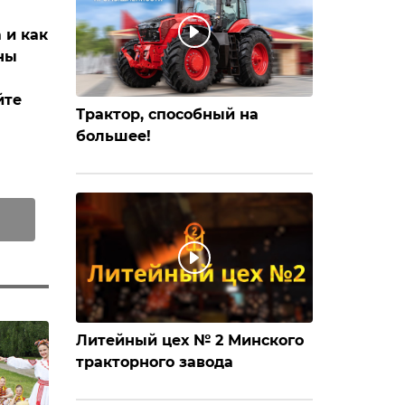
 и как
ны
йте
Трактор, способный на
большее!
Литейный цех № 2 Минского
тракторного завода