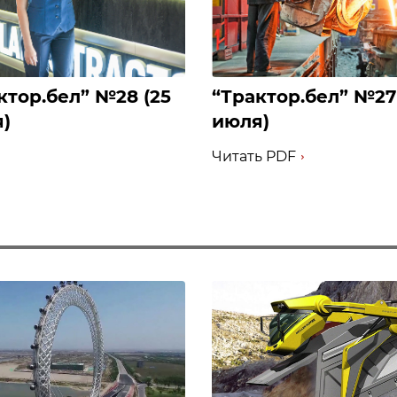
актор.бел” №28 (25
‎“Трактор.бел” №27 
)
июля)
Читать PDF