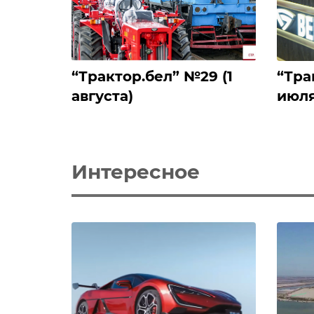
‎“Трактор.бел” №29 (1
‎“Тр
августа)
июля
Интересное