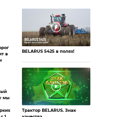
орог
BELARUS 5425 в полях!
ит в
м
вый
у мы
ярких
Трактор BELARUS. Знак
с 1
качества.