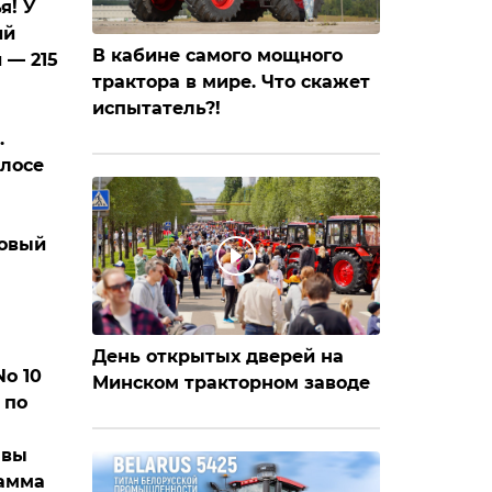
я! У
ий
В кабине самого мощного
 — 215
трактора в мире. Что скажет
испытатель?!
.
олосе
новый
День открытых дверей на
No 10
Минском тракторном заводе
 по
 вы
рамма