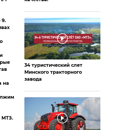
 9.
ивах
о
и
орые
34 туристический слет
тав
Минского тракторного
ы
завода
а на
олжим
 МТЗ.