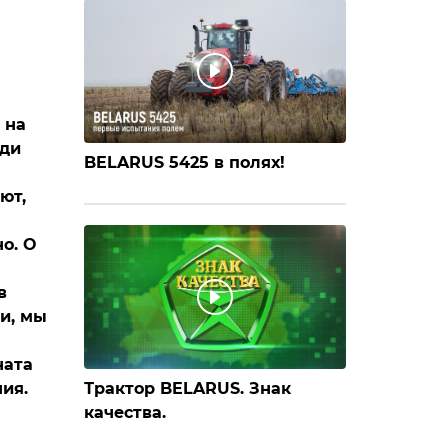
 на
ди
BELARUS 5425 в полях!
ют,
о. О
в
и, мы
ната
ия.
Трактор BELARUS. Знак
качества.