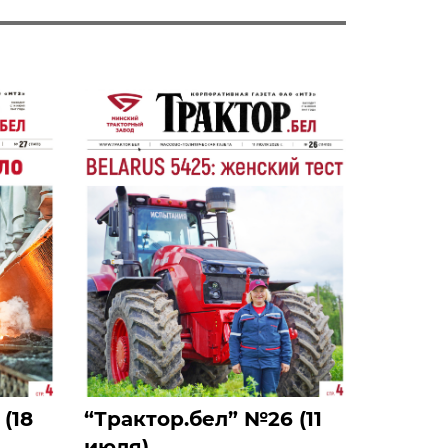
(18
‎“Трактор.бел” №26 (11
июля)