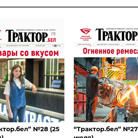
актор.бел” №28 (25
‎“Трактор.бел” №27 
)
июля)