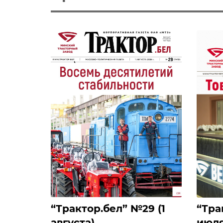
‎“Трактор.бел” №29 (1
‎“Тр
августа)
июля