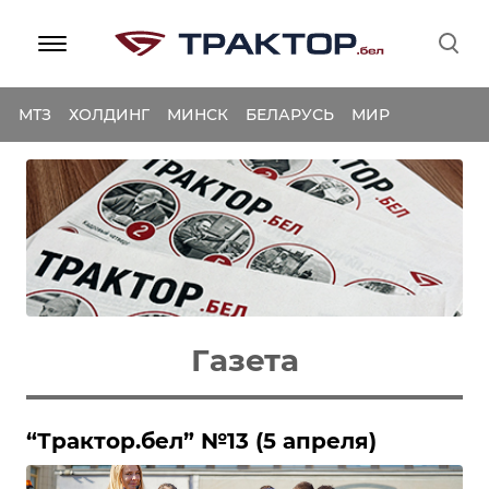
МТЗ
ХОЛДИНГ
МИНСК
БЕЛАРУСЬ
МИР
Газета
“Трактор.бел” №13 (5 апреля)