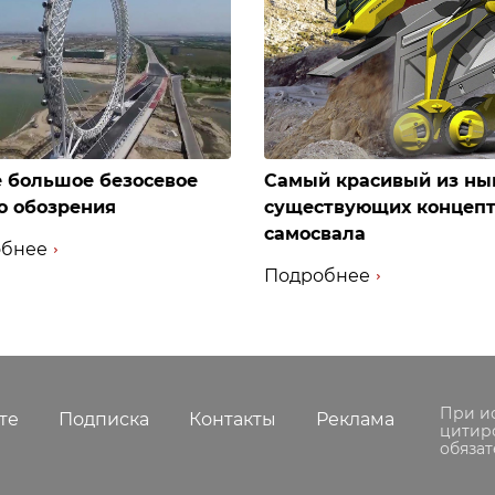
 большое безосевое
Самый красивый из ны
о обозрения
существующих концеп
самосвала
бнее
Подробнее
При и
те
Подписка
Контакты
Реклама
цитир
обязат