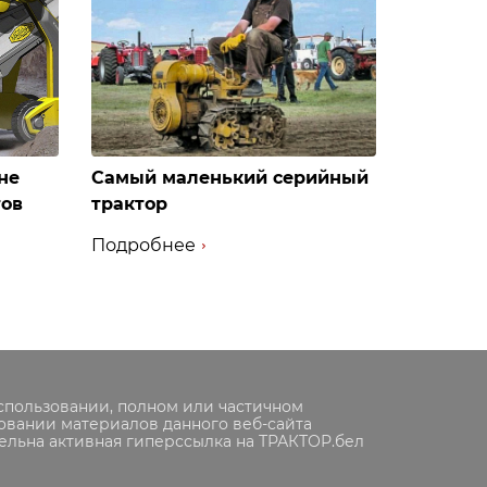
не
Самый маленький серийный
тов
трактор
Подробнее
спользовании, полном или частичном
овании материалов данного веб-сайта
ельна активная гиперссылка на ТРАКТОР.бел