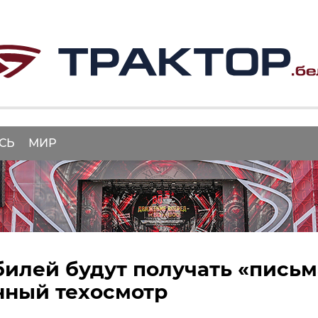
СЬ
МИР
илей будут получать «письм
нный техосмотр