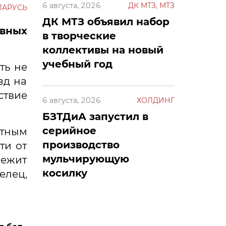
6 августа, 2026
ДК МТЗ, МТЗ
ЛАРУСЬ
ДК МТЗ объявил набор
вных
в творческие
коллективы на новый
учебный год
ть не
зд на
ствие
6 августа, 2026
ХОЛДИНГ
БЗТДиА запустил в
серийное
ртным
производство
ти от
мульчирующую
лежит
косилку
елец,