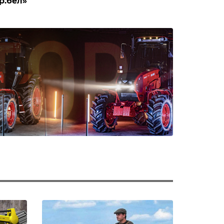
р.бел»