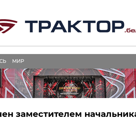
СЬ
МИР
чен заместителем начальник