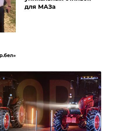
для МАЗа
р.бел»