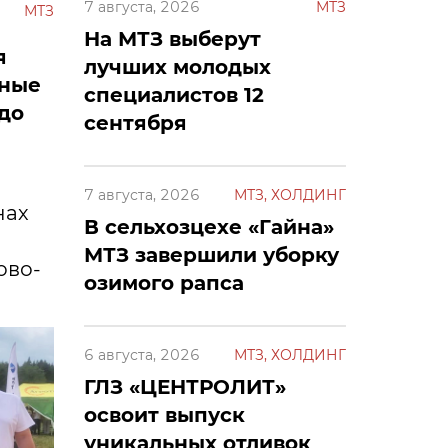
7 августа, 2026
МТЗ
МТЗ
На МТЗ выберут
я
лучших молодых
нные
специалистов 12
 до
сентября
7 августа, 2026
МТЗ, ХОЛДИНГ
нах
В сельхозцехе «Гайна»
МТЗ завершили уборку
ово-
озимого рапса
6 августа, 2026
МТЗ, ХОЛДИНГ
ГЛЗ «ЦЕНТРОЛИТ»
освоит выпуск
уникальных отливок