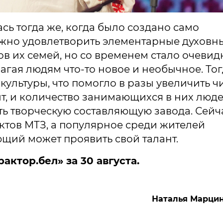
сь тогда же, когда было создано само
ажно удовлетворить элементарные духовн
в их семей, но со временем стало очевид
агая людям что-то новое и необычное. Тог
ультуры, что помогло в разы увеличить ч
ит, и количество занимающихся в них люде
ть творческую составляющую завода. Сейч
ектов МТЗ, а популярное среди жителей
ющий может проявить свой талант.
актор.бел» за 30 августа.
Наталья Марци