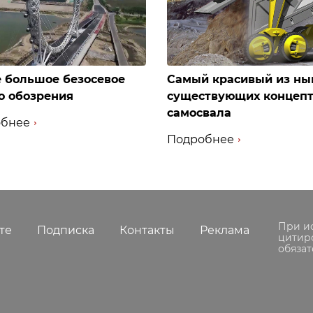
 большое безосевое
Самый красивый из ны
о обозрения
существующих концеп
самосвала
бнее
Подробнее
При и
те
Подписка
Контакты
Реклама
цитир
обязат