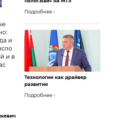
«Блог.Бай» на МТЗ
Подробнее
ые
но:
да и
исло
й и в
ас
Технологии как драйвер
развития
Подробнее
нкевич