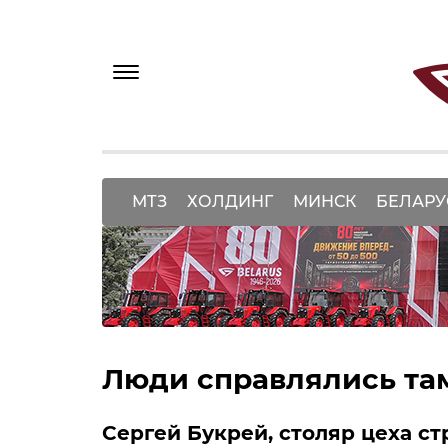
МТЗ
ХОЛДИНГ
МИНСК
БЕЛАРУ
Люди справлялись там
Сергей Букрей, столяр цеха ст