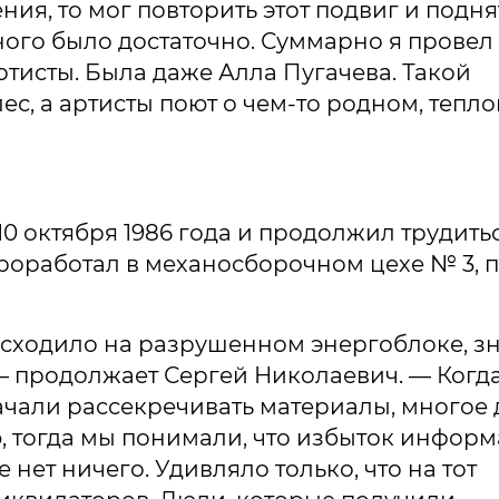
ия, то мог повторить этот подвиг и подня
дного было достаточно. Суммарно я провел
тисты. Была даже Алла Пугачева. Такой
лес, а артисты поют о чем-то родном, тепло
0 октября 1986 года и продолжил трудить
проработал в механосборочном цехе № 3, 
исходило на разрушенном энергоблоке, зн
— продолжает Сергей Николаевич. — Когд
ачали рассекречивать материалы, многое 
ю, тогда мы понимали, что избыток инфор
 нет ничего. Удивляло только, что на тот