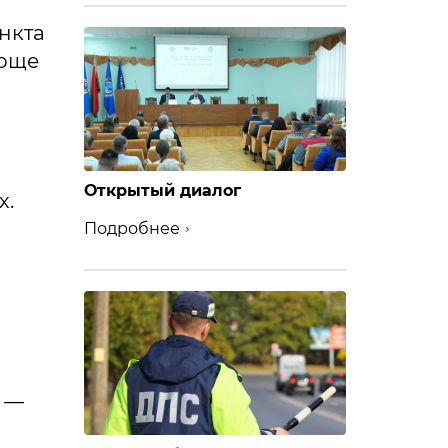
нкта
роще
Открытый диалог
х.
Подробнее
. —