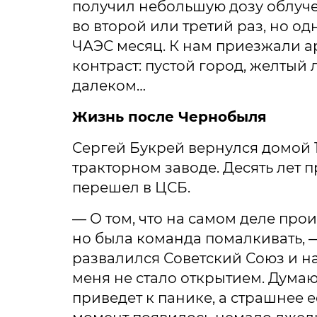
получил небольшую дозу облучен
во второй или третий раз, но о
ЧАЭС месяц. К нам приезжали ар
контраст: пустой город, желтый 
далеком…
Жизнь после Чернобыля
Сергей Букрей вернулся домой 1
тракторном заводе. Десять лет 
перешел в ЦСБ.
— О том, что на самом деле про
но была команда помалкивать, 
развалился Советский Союз и н
меня не стало открытием. Дума
приведет к панике, а страшнее ее