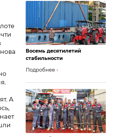
флоте
очти
в
снова
Восемь десятилетий
стабильности
Подробнее
но
я.
и
т. А
сь,
нает
шли
й