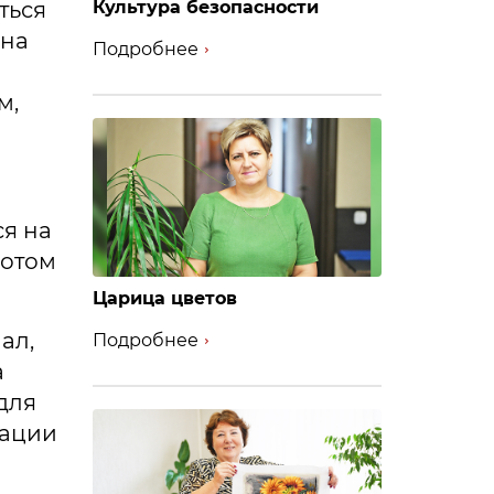
ться
Культура безопасности
 на
Подробнее
м,
ся на
потом
Царица цветов
ал,
Подробнее
а
для
мации