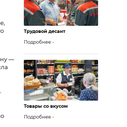
е,
то
Трудовой десант
Подробнее
ону —
ыла
.
Товары со вкусом
по
Подробнее