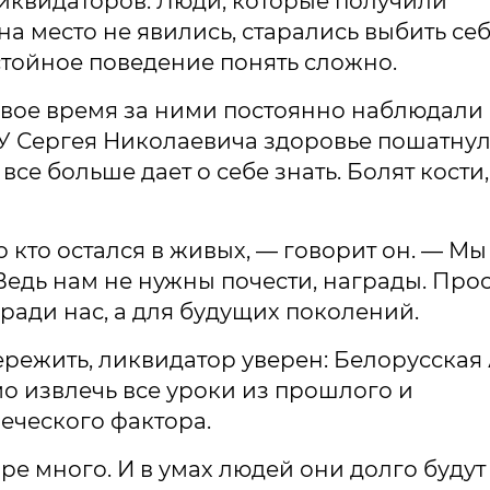
иквидаторов. Люди, которые получили
а место не явились, старались выбить се
остойное поведение понять сложно.
рвое время за ними постоянно наблюдали
 У Сергея Николаевича здоровье пошатнул
се больше дает о себе знать. Болят кости,
 кто остался в живых, — говорит он. — Мы
Ведь нам не нужны почести, награды. Про
 ради нас, а для будущих поколений.
пережить, ликвидатор уверен: Белорусская
о извлечь все уроки из прошлого и
еческого фактора.
е много. И в умах людей они долго будут