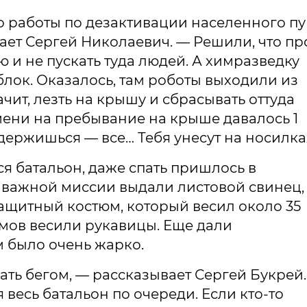
то работы по дезактивации населенного пу
ает Сергей Николаевич. — Решили, что п
и не пускать туда людей. А химразведку
лок. Оказалось, там роботы выходили из
чит, лезть на крышу и сбрасывать оттуда
ени на пребывание на крыше давалось 1
адержишься — все… Тебя унесут на носилка
я батальон, даже спать пришлось в
к важной миссии выдали листовой свинец,
защитный костюм, который весил около 35
мов весили рукавицы. Еще дали
м было очень жарко.
елать бегом, — рассказывает Сергей Букрей
весь батальон по очереди. Если кто-то