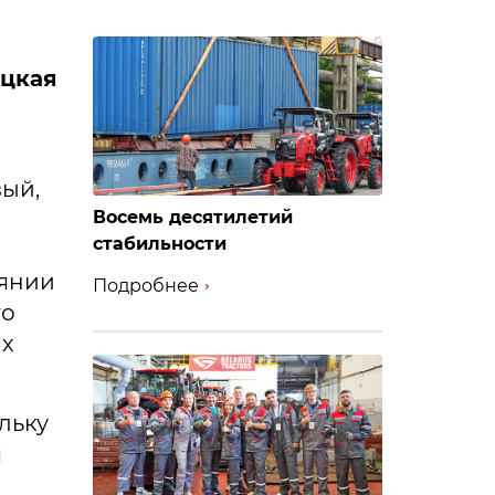
ецкая
вый,
Восемь десятилетий
стабильности
оянии
Подробнее
го
их
льку
я