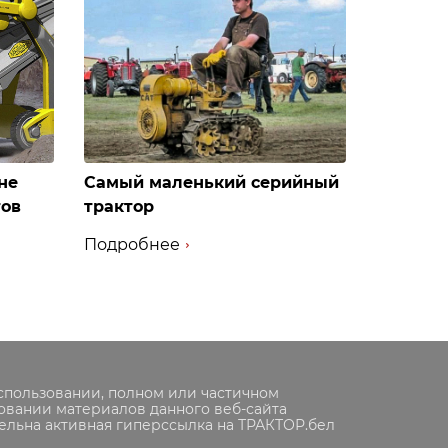
не
Самый маленький серийный
тов
трактор
Подробнее
спользовании, полном или частичном
овании материалов данного веб-сайта
ельна активная гиперссылка на ТРАКТОР.бел