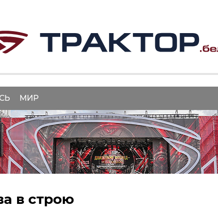
СЬ
МИР
а в строю