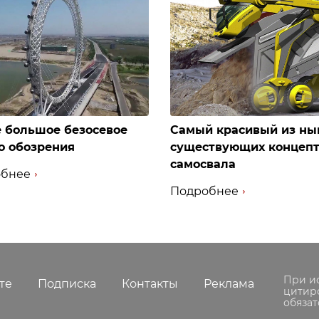
 большое безосевое
Самый красивый из ны
о обозрения
существующих концеп
самосвала
бнее
Подробнее
При и
те
Подписка
Контакты
Реклама
цитир
обязат